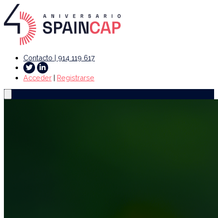
Contacto | 914 119 617
Acceder
|
Registrarse