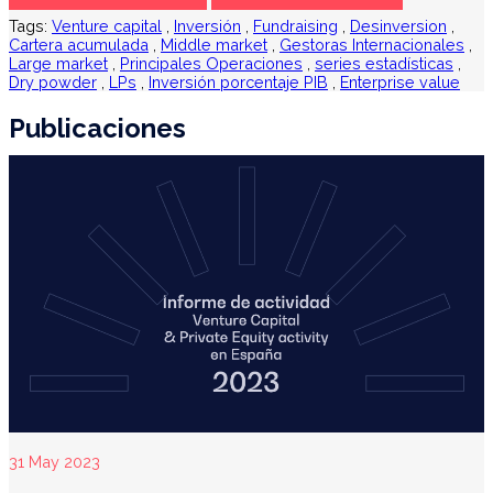
Tags:
Venture capital
,
Inversión
,
Fundraising
,
Desinversion
,
Cartera acumulada
,
Middle market
,
Gestoras Internacionales
,
Large market
,
Principales Operaciones
,
series estadísticas
,
Dry powder
,
LPs
,
Inversión porcentaje PIB
,
Enterprise value
Publicaciones
31 May 2023