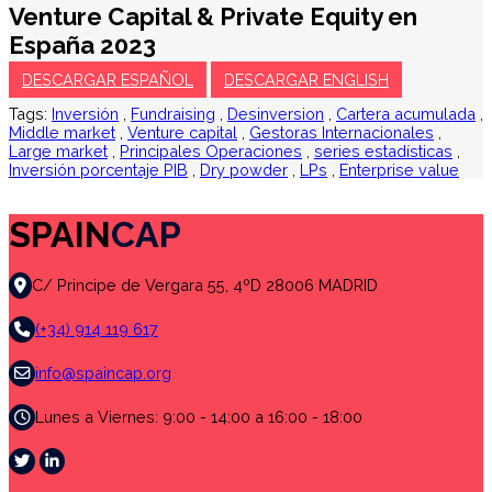
Venture Capital & Private Equity en
España 2023
DESCARGAR ESPAÑOL
DESCARGAR ENGLISH
Tags:
Inversión
,
Fundraising
,
Desinversion
,
Cartera acumulada
,
Middle market
,
Venture capital
,
Gestoras Internacionales
,
Large market
,
Principales Operaciones
,
series estadísticas
,
Inversión porcentaje PIB
,
Dry powder
,
LPs
,
Enterprise value
SPAIN
CAP
C/ Principe de Vergara 55, 4ºD 28006 MADRID
(+34) 914 119 617
info@spaincap.org
Lunes a Viernes: 9:00 - 14:00 a 16:00 - 18:00