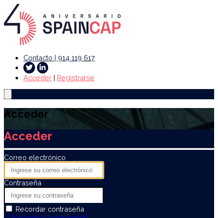
Contacto | 914 119 617
Acceder
|
Registrarse
Acceder
Acceder
Correo electrónico
Contraseña
Recordar contraseña
¿Olvidaste tu contraseña?