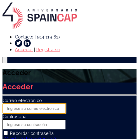
Contacto | 914 119 617
Acceder
|
Registrarse
Acceder
Acceder
Correo electrónico
Contraseña
Recordar contraseña
¿Olvidaste tu contraseña?