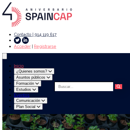
Contacto | 914 119 617
Acceder
|
Registrarse
Inicio
¿Quienes somos?
Asuntos públicos
Formación
Estudios
Eventos
Comunicación
Plan Social