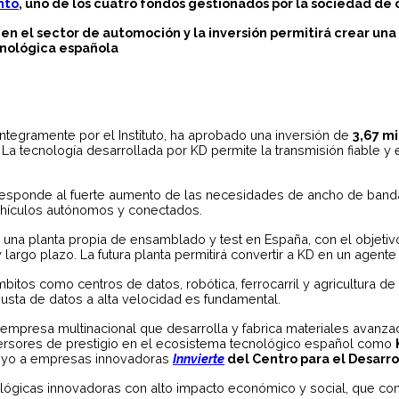
nto
, uno de los cuatro fondos gestionados por la sociedad de c
n el sector de automoción y la inversión permitirá crear una
ecnológica española
 íntegramente por el Instituto, ha aprobado una inversión de
3,67 mi
 La tecnología desarrollada por KD permite la transmisión fiable 
responde al fuerte aumento de las necesidades de ancho de banda 
ehículos autónomos y conectados.
na planta propia de ensamblado y test en España, con el objetivo d
argo plazo. La futura planta permitirá convertir a KD en un agente 
bitos como centros de datos, robótica, ferrocarril y agricultura d
busta de datos a alta velocidad es fundamental.
 empresa multinacional que desarrolla y fabrica materiales avanza
versores de prestigio en el ecosistema tecnológico español como
poyo a empresas innovadoras
Innvierte
del Centro para el Desarrol
nológicas innovadoras con alto impacto económico y social, que co