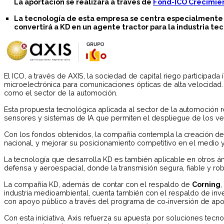
La aportación se realizará a través de
Fond-ICO Crecimie
La tecnología de esta empresa se centra especialmente e
convertirá a KD en un agente tractor para la industria t
El ICO, a través de AXIS, la sociedad de capital riego participada
microelectrónica para comunicaciones ópticas de alta velocidad.
como el sector de la automoción.
Esta propuesta tecnológica aplicada al sector de la automoción 
sensores y sistemas de IA que permiten el despliegue de los v
Con los fondos obtenidos, la compañía contempla la creación de u
nacional, y mejorar su posicionamiento competitivo en el medio y l
La tecnología que desarrolla KD es también aplicable en otros ám
defensa y aeroespacial, donde la transmisión segura, fiable y ro
La compañía KD, además de contar con el respaldo de
Corning
,
industria medioambiental, cuenta también con el respaldo de in
con apoyo público a través del programa de co‑inversión de a
Con esta iniciativa, Axis refuerza su apuesta por soluciones tec