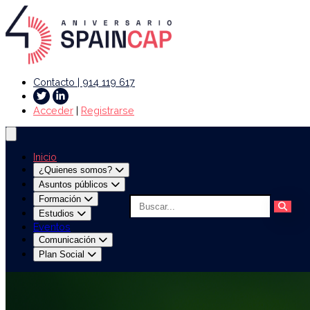
Contacto | 914 119 617
Acceder
|
Registrarse
Inicio
¿Quienes somos?
Asuntos públicos
Formación
Estudios
Eventos
Comunicación
Plan Social