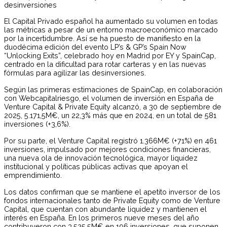
El Capital Privado español ha aumentado su volumen en todas
las métricas a pesar de un entorno macroeconómico marcado
por la incertidumbre. Así se ha puesto de manifiesto en la
duodécima edición del evento LP’s & GP’s Spain Now
“Unlocking Exits”, celebrado hoy en Madrid por EY y SpainCap,
centrado en la dificultad para rotar carteras y en las nuevas
fórmulas para agilizar las desinversiones.
Según las primeras estimaciones de SpainCap, en colaboración
con Webcapitalriesgo, el volumen de inversión en España de
Venture Capital & Private Equity alcanzó, a 30 de septiembre de
2025, 5.171,5M€, un 22,3% más que en 2024, en un total de 581
inversiones (+3,6%).
Por su parte, el Venture Capital registró 1.366M€ (+71%) en 461
inversiones, impulsado por mejores condiciones financieras,
una nueva ola de innovación tecnológica, mayor liquidez
institucional y políticas públicas activas que apoyan el
emprendimiento.
Los datos confirman que se mantiene el apetito inversor de los
fondos internacionales tanto de Private Equity como de Venture
Capital, que cuentan con abundante liquidez y mantienen el
interés en España. En los primeros nueve meses del año
contribuyeron con 3.525,5M€ en 196 inversiones, que suponen