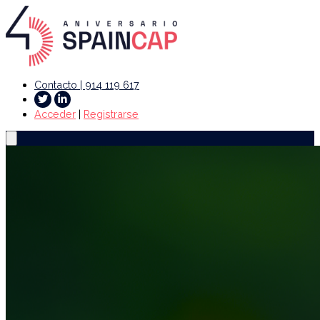
Contacto | 914 119 617
Acceder
|
Registrarse