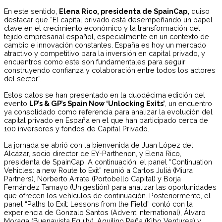
En este sentido,
Elena Rico, presidenta de SpainCap,
quiso
destacar que “El capital privado está desempeñando un papel
clave en el crecimiento económico y la transformación del
tejido empresarial español, especialmente en un contexto de
cambio e innovación constantes. España es hoy un mercado
atractivo y competitivo para la inversión en capital privado, y
encuentros como este son fundamentales para seguir
construyendo confianza y colaboración entre todos los actores
del sector”.
Estos datos se han presentado en la duodécima edición del
evento
LP’s & GP’s Spain Now ‘Unlocking Exits’
, un encuentro
ya consolidado como referencia para analizar la evolución del
capital privado en España en el que han participado cerca de
100 inversores y fondos de Capital Privado.
La jornada se abrió con la bienvenida de Juan López del
Alcázar, socio director de EY-Parthenon, y Elena Rico,
presidenta de SpainCap. A continuación, el panel “Continuation
Vehicles: a new Route to Exit” reunió a Carlos Juliá (Miura
Partners), Norberto Arrate (Portobello Capital) y Borja
Fernández Tamayo (Unigestión) para analizar las oportunidades
que ofrecen los vehículos de continuación. Posteriormente, el
panel “Paths to Exit: Lessons from the Field” contó con la
experiencia de Gonzalo Santos (Advent International), Álvaro
Moraga (Buenavista Equity), Aquilino Peña (Kibo Ventures) y