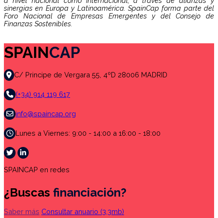
a nivel nacional como internacional, a través de alianzas y
sinergias en Europa y Latinoamérica. SpainCap forma parte del
Foro Nacional de Empresas Emergentes y del Consejo de
Finanzas Sostenibles.
SPAIN
CAP
C/ Principe de Vergara 55, 4ºD 28006 MADRID
(+34) 914 119 617
info@spaincap.org
Lunes a Viernes: 9:00 - 14:00 a 16:00 - 18:00
SPAINCAP en redes
¿Buscas
financiación?
Saber más
Consultar anuario
(3,3mb)