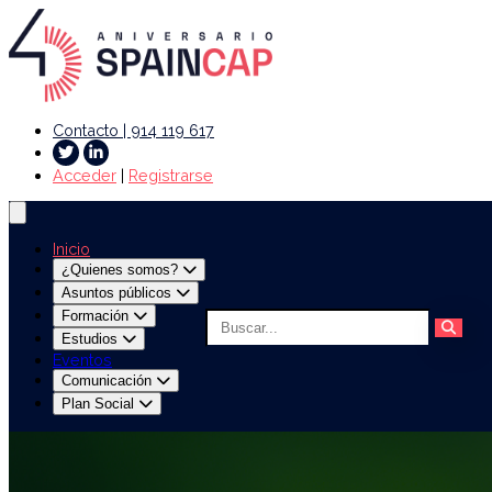
Contacto | 914 119 617
Acceder
|
Registrarse
Inicio
¿Quienes somos?
Asuntos públicos
Formación
Estudios
Eventos
Comunicación
Plan Social