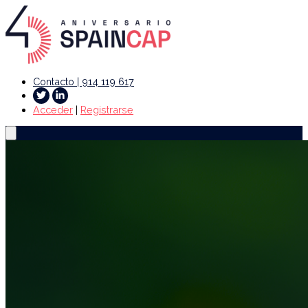
Contacto | 914 119 617
Acceder
|
Registrarse