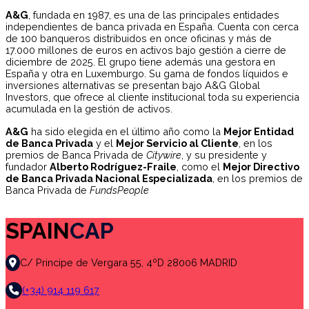
A&G
, fundada en 1987, es una de las principales entidades
independientes de banca privada en España. Cuenta con cerca
de 100 banqueros distribuidos en once oficinas y más de
17.000 millones de euros en activos bajo gestión a cierre de
diciembre de 2025. El grupo tiene además una gestora en
España y otra en Luxemburgo. Su gama de fondos líquidos e
inversiones alternativas se presentan bajo A&G Global
Investors, que ofrece al cliente institucional toda su experiencia
acumulada en la gestión de activos.
A&G
ha sido elegida en el último año como la
Mejor Entidad
de Banca Privada
y el
Mejor Servicio al Cliente
, en los
premios de Banca Privada de
Citywire
, y su presidente y
fundador
Alberto Rodríguez-Fraile
, como el
Mejor Directivo
de Banca Privada Nacional Especializada
, en los premios de
Banca Privada de
FundsPeople
SPAIN
CAP
C/ Principe de Vergara 55, 4ºD 28006 MADRID
(+34) 914 119 617